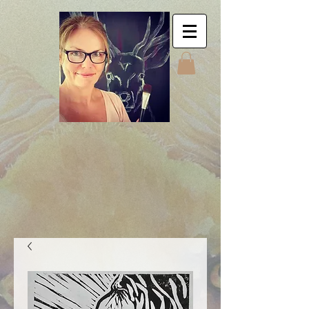
Jyttes Galley. Art for
sale. Online gallery.
Jyttes Galleri. Kunst
til salgs. Nettgalleri.
Jytte Kristin Eikenes.
Høyanger