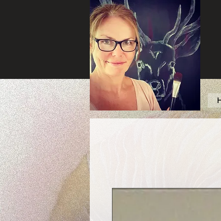
Jyttes Galley. Art for sale.
Online gallery. Jyttes
Galleri. Kunst til salgs.
Nettgalleri. Jytte Kristin
Eikenes. Høyanger