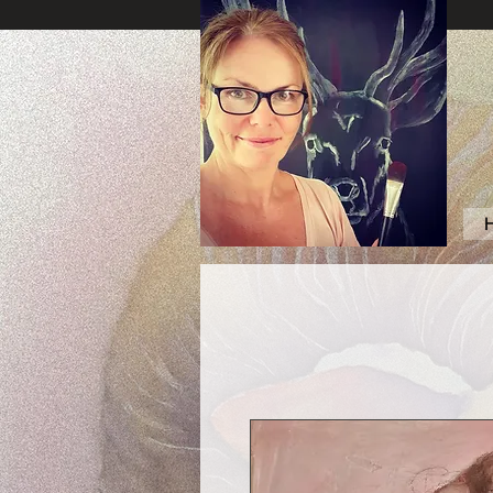
Jyttes Galley. Art for sale.
Online gallery. Jyttes
Galleri. Kunst til salgs.
Nettgalleri. Jytte Kristin
Eikenes. Høyanger