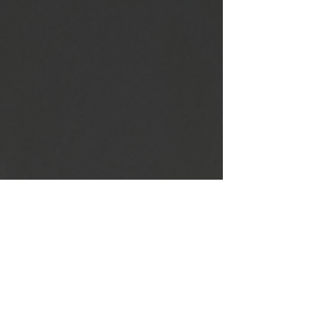
Avslutta med himmelsk dessert😁