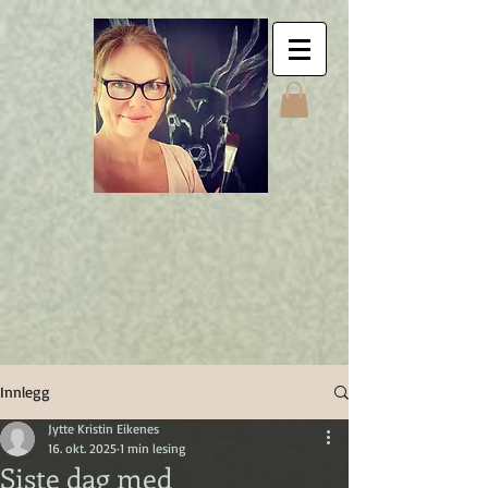
Jyttes Galley. Art for
sale. Online gallery.
Jyttes Galleri. Kunst
til salgs. Nettgalleri.
Jytte Kristin Eikenes.
Høyanger
Innlegg
Jytte Kristin Eikenes
16. okt. 2025
1 min lesing
Siste dag med