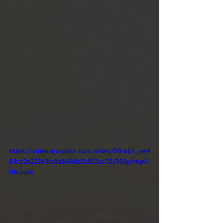
https://video.wixstatic.com/video/b91a67_ae9
69ce2e22243fc8d6498e5b823ac70/360p/mp4/
file.mp4