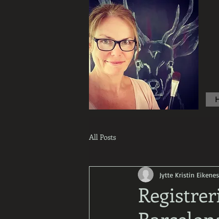
Jyttes Galley. Art for sale.
Online gallery. Jyttes
Galleri. Kunst til salgs.
Nettgalleri. Jytte Kristin
Eikenes. Høyanger
All Posts
Jytte Kristin Eikenes
Registrer
Barcelon