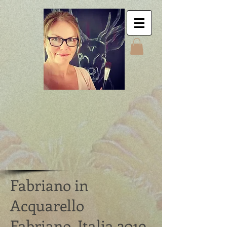
Jyttes Galley. Art for
sale. Online gallery.
Jyttes Galleri. Kunst
til salgs. Nettgalleri.
Jytte Kristin Eikenes.
Høyanger
Fabriano in
Acquarello
Fabriano, Italia 2019