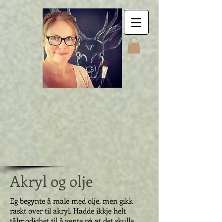
Jyttes Galley. Art for
sale. Online gallery.
Jyttes Galleri. Kunst
til salgs. Nettgalleri.
Jytte Kristin Eikenes.
Høyanger
Akryl og olje
Eg begynte å male med olje, men gikk
raskt over til akryl. Hadde ikkje helt
tålmodighet til å vente på at det skulle