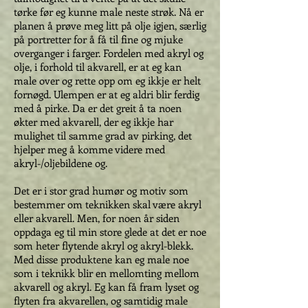
tørke før eg kunne male neste strøk. Nå er
planen å prøve meg litt på olje igjen, særlig
på portretter for å få til fine og mjuke
overganger i farger. Fordelen med akryl og
olje, i forhold til akvarell, er at eg kan
male over og rette opp om eg ikkje er helt
fornøgd. Ulempen er at eg aldri blir ferdig
med å pirke. Da er det greit å ta noen
økter med akvarell, der eg ikkje har
mulighet til samme grad av pirking, det
hjelper meg å komme videre med
akryl-/oljebildene og.
Det er i stor grad humør og motiv som
bestemmer om teknikken skal være akryl
eller akvarell. Men, for noen år siden
oppdaga eg til min store glede at det er noe
som heter flytende akryl og akryl-blekk.
Med disse produktene kan eg male noe
som i teknikk blir en mellomting mellom
akvarell og akryl. Eg kan få fram lyset og
flyten fra akvarellen, og samtidig male